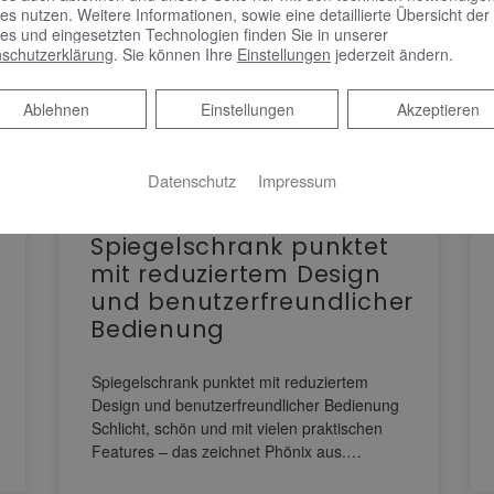
es nutzen. Weitere Informationen, sowie eine detaillierte Übersicht der
es und eingesetzten Technologien finden Sie in unserer
schutzerklärung
. Sie können Ihre
Einstellungen
jederzeit ändern.
Ablehnen
Ablehnen
Einstellungen
Akzeptieren
Datenschutz
Impressum
KEUCO PHÖNIX –
Spiegelschrank punktet
mit reduziertem Design
und benutzerfreundlicher
Bedienung
Spiegelschrank punktet mit reduziertem
Design und benutzerfreundlicher Bedienung
Schlicht, schön und mit vielen praktischen
Features – das zeichnet Phönix aus.…