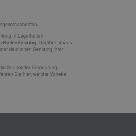
ungs­komponenten.
llung in Lagerhallen,
ls
Hallenheizung
. Darüber hinaus
iner deutlichen Senkung Ihrer
die Sie bei der Erneuerung,
hren Sie hier, welche Vorteile