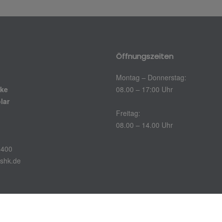
Öffnungszeiten
Montag – Donnerstag:
pke
08.00 – 17:00 Uhr
lar
Freitag:
08.00 – 14.00 Uhr
 400
-shk.de