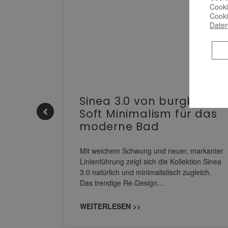
Cooki
Cooki
Daten
e |
Sinea 3.0 von burgbad:
Soft Minimalism für das
moderne Bad
nskomfort
s
Mit weichem Schwung und neuer, markanter
M NEO
Linienführung zeigt sich die Kollektion Sinea
owohl zum
3.0 natürlich und minimalistisch zugleich.
Das trendige Re-Design…
WEITERLESEN >>