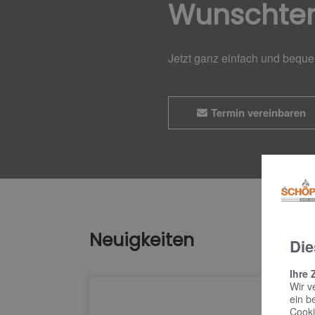
Wunschte
Jetzt ganz einfach und bequ
Termin vereinbaren
Neuigkeiten
Die
Ihre 
Wir v
ein b
Cooki