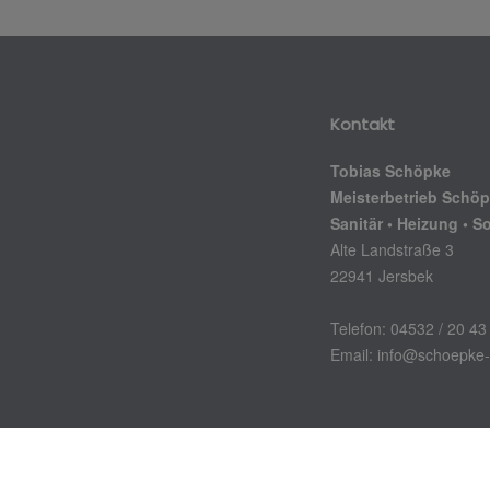
Kontakt
Tobias Schöpke
Meisterbetrieb Schö
Sanitär • Heizung • So
Alte Landstraße 3
22941 Jersbek
Telefon: 04532 / 20 43
Email: info@schoepke