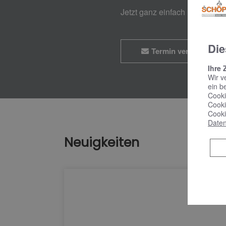
Jetzt ganz einfach und bequ
Die
Termin vereinbaren
Ihre 
Wir v
ein b
Cooki
Cooki
Cooki
Daten
Neuigkeiten