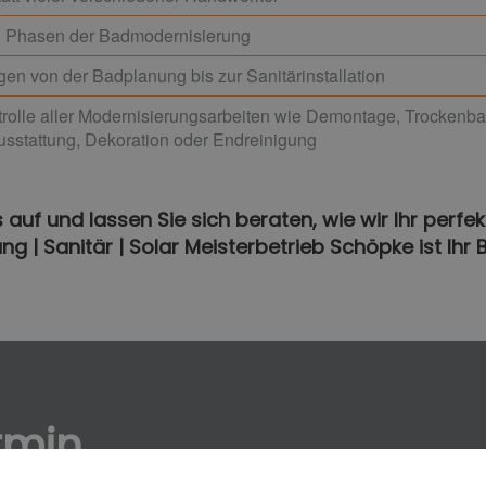
en Phasen der Badmodernisierung
gen von der Badplanung bis zur Sanitärinstallation
rolle aller Modernisierungsarbeiten wie Demontage, Trockenbau,
usstattung, Dekoration oder Endreinigung
auf und lassen Sie sich beraten, wie wir Ihr perfe
ung | Sanitär | Solar Meisterbetrieb Schöpke ist Ihr 
rmin