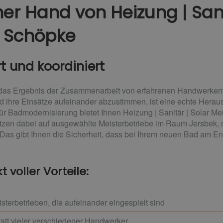
er Hand​ von Heizung | Sani
b Schöpke
rt und koordiniert
st das Ergebnis der Zusammenarbeit von erfahrenen Handwerke
nd ihre Einsätze aufeinander abzustimmen, ist eine echte Herau
 für Badmodernisierung bietet Ihnen Heizung | Sanitär | Solar M
tzen dabei auf ausgewählte Meisterbetriebe im Raum Jersbek, m
as gibt Ihnen die Sicherheit, dass bei Ihrem neuen Bad am End
 voller Vorteile:
terbetrieben, die aufeinander eingespielt sind
tatt vieler verschiedener Handwerker