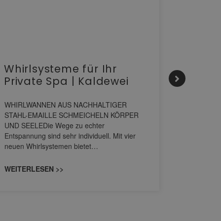
Whirlsysteme für Ihr
Gesta
Private Spa | Kaldewei
alltä
HANS
WHIRLWANNEN AUS NACHHALTIGER
STAHL-EMAILLE SCHMEICHELN KÖRPER
Stil für 
UND SEELEDie Wege zu echter
HANSAGENE
Entspannung sind sehr individuell. Mit vier
von Wascht
neuen Whirlsystemen bietet…
unterschi
konzipiert
WEITERLESEN >>
WEITERL